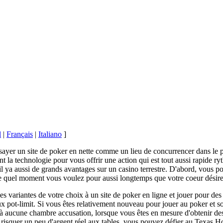
l
|
Français
|
Italiano
]
sayer un site de poker en nette comme un lieu de concurrencer dans le 
nt la technologie pour vous offrir une action qui est tout aussi rapide 
 il ya aussi de grands avantages sur un casino terrestre. D'abord, vous 
 quel moment vous voulez pour aussi longtemps que votre coeur désire. Il
s variantes de votre choix à un site de poker en ligne et jouer pour des
ux pot-limit. Si vous êtes relativement nouveau pour jouer au poker et s
 à aucune chambre accusation, lorsque vous êtes en mesure d'obtenir des
à risquer un peu d'argent réel aux tables, vous pouvez défier au Texa