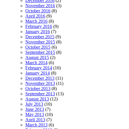
December 2016
(2)
November 2016
(3)
October 2016
(8)
April 2016
(9)
March 2016
(8)
February 2016
(9)
January 2016
(7)
December 2015
(9)
November 2015
(8)
October 2015
(6)
September 2015
(8)
August 2015
(2)
March 2014
(6)
February 2014
(10)
January 2014
(8)
December 2013
(11)
November 2013
(11)
October 2013
(8)
September 2013
(13)
August 2013
(12)
July 2013
(10)
June 2013
(7)
May 2013
(10)
April 2013
(7)
March 2013
(6)