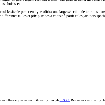
ous choisissez.
rnoi le site de poker en ligne offrira une large sélection de tournois dans
différentes tailles et prix piscines à choisir à partir et les jackpots spe
 can follow any responses to this entry through
RSS 2.0
. Responses are currently c