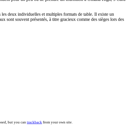
 les deux individuelles et multiples formats de table. Il existe un
ciaux sont souvent présentés, à titre gracieux comme des sièges lors des
losed, but you can
trackback
from your own site.