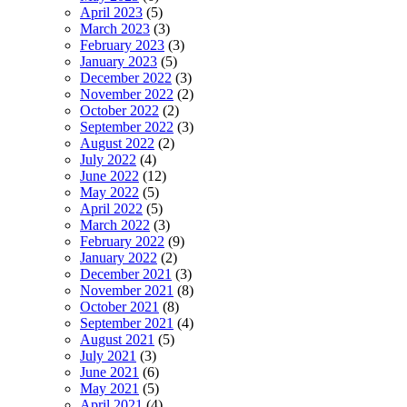
April 2023
(5)
March 2023
(3)
February 2023
(3)
January 2023
(5)
December 2022
(3)
November 2022
(2)
October 2022
(2)
September 2022
(3)
August 2022
(2)
July 2022
(4)
June 2022
(12)
May 2022
(5)
April 2022
(5)
March 2022
(3)
February 2022
(9)
January 2022
(2)
December 2021
(3)
November 2021
(8)
October 2021
(8)
September 2021
(4)
August 2021
(5)
July 2021
(3)
June 2021
(6)
May 2021
(5)
April 2021
(4)