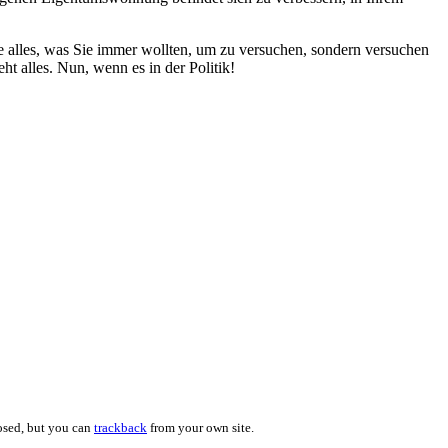
ie alles, was Sie immer wollten, um zu versuchen, sondern versuchen
ht alles. Nun, wenn es in der Politik!
losed, but you can
trackback
from your own site.