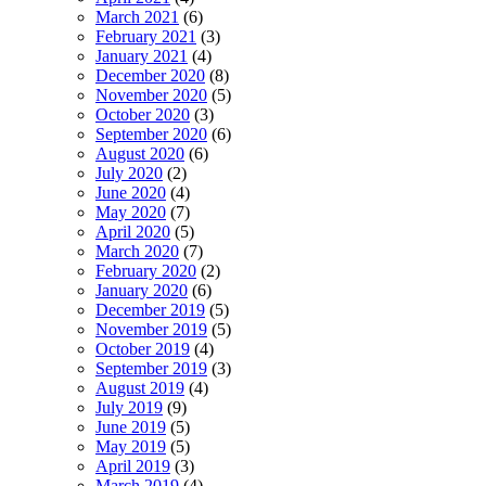
March 2021
(6)
February 2021
(3)
January 2021
(4)
December 2020
(8)
November 2020
(5)
October 2020
(3)
September 2020
(6)
August 2020
(6)
July 2020
(2)
June 2020
(4)
May 2020
(7)
April 2020
(5)
March 2020
(7)
February 2020
(2)
January 2020
(6)
December 2019
(5)
November 2019
(5)
October 2019
(4)
September 2019
(3)
August 2019
(4)
July 2019
(9)
June 2019
(5)
May 2019
(5)
April 2019
(3)
March 2019
(4)