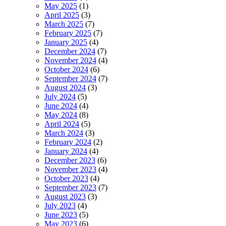
May 2025
(1)
April 2025
(3)
March 2025
(7)
February 2025
(7)
January 2025
(4)
December 2024
(7)
November 2024
(4)
October 2024
(6)
September 2024
(7)
August 2024
(3)
July 2024
(5)
June 2024
(4)
May 2024
(8)
April 2024
(5)
March 2024
(3)
February 2024
(2)
January 2024
(4)
December 2023
(6)
November 2023
(4)
October 2023
(4)
September 2023
(7)
August 2023
(3)
July 2023
(4)
June 2023
(5)
May 2023
(6)