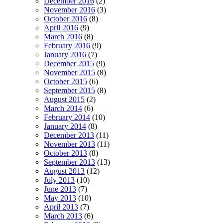
December 2016
(2)
November 2016
(3)
October 2016
(8)
April 2016
(9)
March 2016
(8)
February 2016
(9)
January 2016
(7)
December 2015
(9)
November 2015
(8)
October 2015
(6)
September 2015
(8)
August 2015
(2)
March 2014
(6)
February 2014
(10)
January 2014
(8)
December 2013
(11)
November 2013
(11)
October 2013
(8)
September 2013
(13)
August 2013
(12)
July 2013
(10)
June 2013
(7)
May 2013
(10)
April 2013
(7)
March 2013
(6)