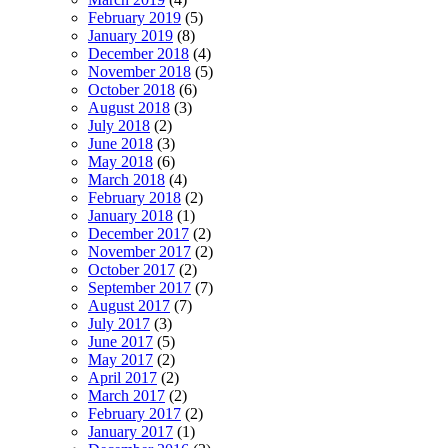
February 2019
(5)
January 2019
(8)
December 2018
(4)
November 2018
(5)
October 2018
(6)
August 2018
(3)
July 2018
(2)
June 2018
(3)
May 2018
(6)
March 2018
(4)
February 2018
(2)
January 2018
(1)
December 2017
(2)
November 2017
(2)
October 2017
(2)
September 2017
(7)
August 2017
(7)
July 2017
(3)
June 2017
(5)
May 2017
(2)
April 2017
(2)
March 2017
(2)
February 2017
(2)
January 2017
(1)